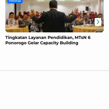
Informasi
I
Tingkatan Layanan Pendidikan, MTsN 6
Ku
Ponorogo Gelar Capacity Building
Zo