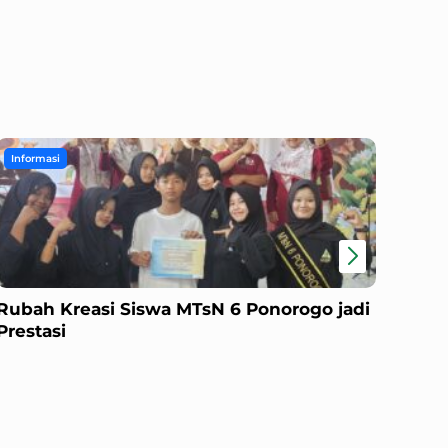
Informasi
Info
Rubah Kreasi Siswa MTsN 6 Ponorogo jadi
Doro
Prestasi
MTsN
Mena
79 R