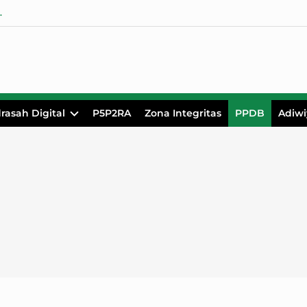
 Korban Bencana Alam Sumatera
rasah Digital
P5P2RA
Zona Integritas
PPDB
Adiwi